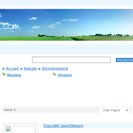
Accueil
Humain
Divertissement
�
�
�
Musique
Voyages
Liens: 1
Coachlife Sport2Nature